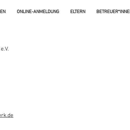
NEN
ONLINE-ANMELDUNG
ELTERN
BETREUER*INNE
e.V.
rk.de