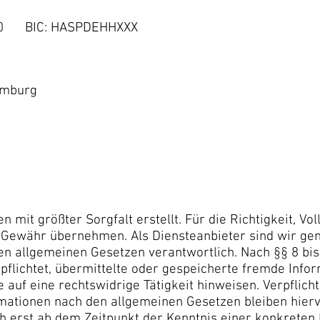
00 BIC: HASPDEHHXXX
amburg
 mit größter Sorgfalt erstellt. Für die Richtigkeit, Vol
e Gewähr übernehmen. Als Diensteanbieter sind wir ge
den allgemeinen Gesetzen verantwortlich. Nach §§ 8 bis
rpflichtet, übermittelte oder gespeicherte fremde Inf
 auf eine rechtswidrige Tätigkeit hinweisen. Verpflic
mationen nach den allgemeinen Gesetzen bleiben hierv
ch erst ab dem Zeitpunkt der Kenntnis einer konkreten