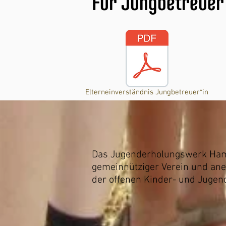
Für Jungbetreuer
Elterneinverständnis Jungbetreuer*in
Das Jugenderholungswerk Hambu
gemeinnütziger Verein und ane
der offenen Kinder- und Jugen