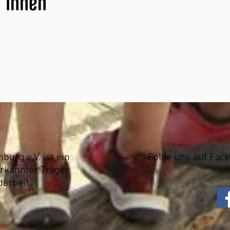
*innen
rg e.V. ist ein
Folge uns auf Fac
rkannter Träger
darbeit