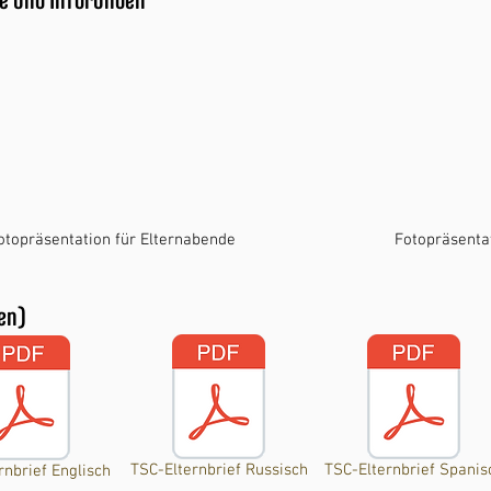
e und Inforunden
otopräsentation für Elternabende
Fotopräsentat
en)
TSC-Elternbrief Russisch
TSC-Elternbrief Spanis
rnbrief Englisch