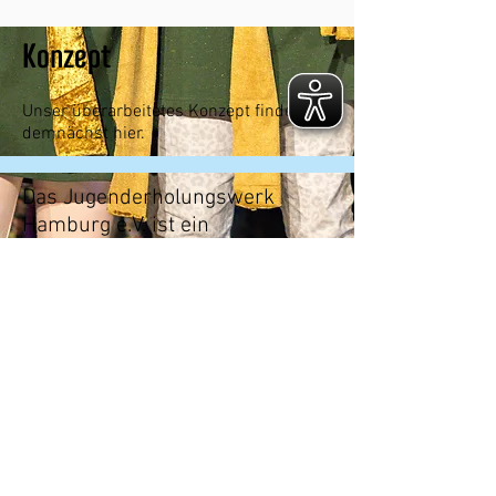
Konzept
Unser überarbeitetes Konzept finden Sie
demnächst hier.
Das Jugenderholungswerk
Hamburg e.V. ist ein
gemeinnütziger Verein und
anerkannter Träger der offenen
Kinder- und Jugendarbeit
Folge uns auf Facebook, Instagram und
LinkedIn
©2026 Jugenderholungswerk Hamburg e.V.